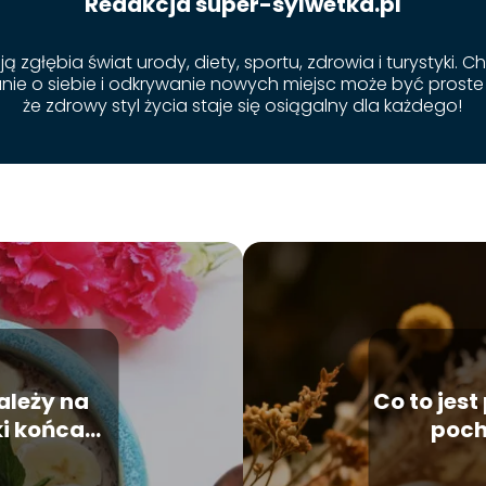
Redakcja super-sylwetka.pl
 zgłębia świat urody, diety, sportu, zdrowia i turystyki. 
anie o siebie i odkrywanie nowych miejsc może być prost
że zdrowy styl życia staje się osiągalny dla każdego!
ależy na
Co to jes
ki końca
poch