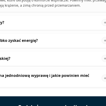
we, które decydują o komforcie wspinaczki. Powinny mieć przewa
ają krążenie, a zimą chronią przed przemarzaniem.
ry?
ybko zyskać energię?
skiej?
 na jednodniową wyprawę i jakie powinien mieć