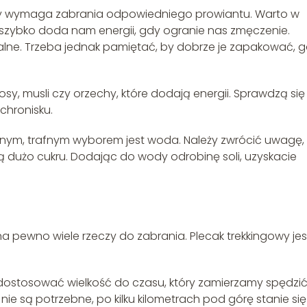
ry wymaga zabrania odpowiedniego prowiantu. Warto w
 i szybko doda nam energii, gdy ogranie nas zmęczenie.
lne. Trzeba jednak pamiętać, by dobrze je zapakować, 
sy, musli czy orzechy, które dodają energii. Sprawdzą się
chronisku.
jedynym, trafnym wyborem jest woda. Należy zwrócić uwagę,
ą dużo cukru. Dodając do wody odrobinę soli, uzyskacie
 pewno wiele rzeczy do zabrania. Plecak trekkingowy jes
 dostosować wielkość do czasu, który zamierzamy spędzi
ie są potrzebne, po kilku kilometrach pod górę stanie się