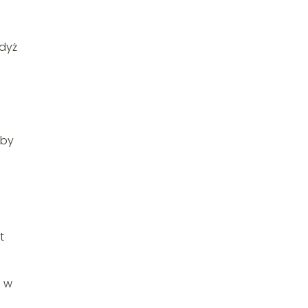
gdyż
 by
t
ć w