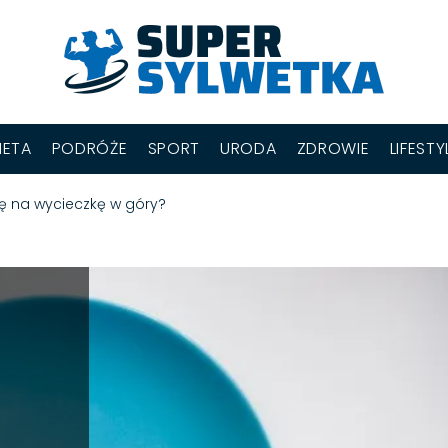
IETA
PODRÓŻE
SPORT
URODA
ZDROWIE
LIFESTY
ę na wycieczkę w góry?