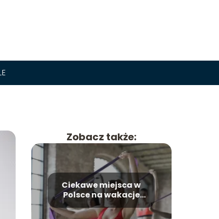
LE
Zobacz także:
Ciekawe miejsca w
Polsce na wakacje
dla aktywnych i tych,
którzy marzą o