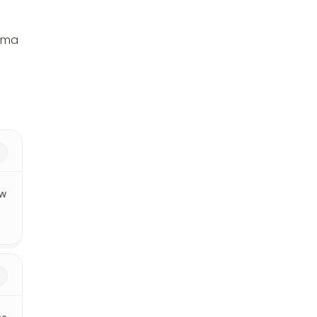
k ma
aw